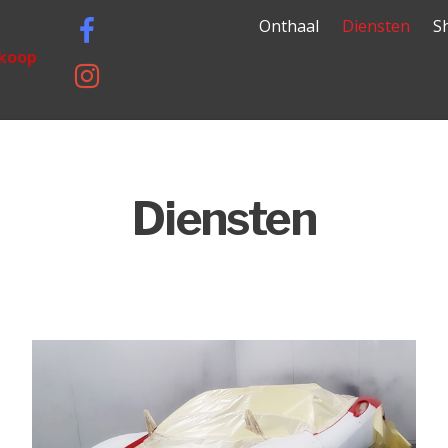
Onthaal
Diensten
S
rkoop
Diensten